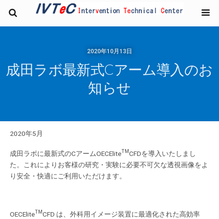
2020年10月13日
成田ラボ最新式Cアーム導入のお
知らせ
2020年5月
TM
成田ラボに最新式のCアームOECElite
CFDを導入いたしまし
た。これによりお客様の研究・実験に必要不可欠な透視画像をよ
り安全・快適にご利用いただけます。
TM
OECElite
CFD は、外科用イメージ装置に最適化された高効率